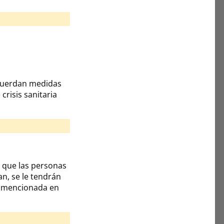
acuerdan medidas
risis sanitaria
a que las personas
an, se le tendrán
ón mencionada en